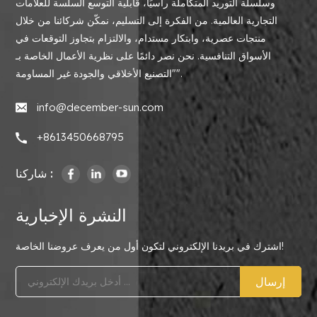
وسلسلة التوريد المتكاملة رأسيًا، قابلية التوسع السلسة للعلامات
التجارية العالمية. من الفكرة إلى التسليم، نمكّن شركائنا من خلال
منتجات عصرية، وابتكار مستدام، والالتزام بتجاوز التوقعات في
الأسواق التنافسية. نحن نصر دائمًا على نظرية الأعمال الخاصة بـ
"التصنيع الأخلاقي والجودة غير المساومة".
info@december-sun.com
+8613450668795
شاركنا :
النشرة الإخبارية
اشترك في بريدنا الإلكتروني لتكون أول من يعرف عروضنا الخاصة!
إرسال