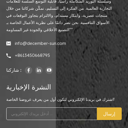
وسلسلة التوريد المتكاملة رأسيًا، قابلية التوسع السلسة للعلامات
التجارية العالمية. من الفكرة إلى التسليم، نمكّن شركائنا من خلال
منتجات عصرية، وابتكار مستدام، والالتزام بتجاوز التوقعات في
الأسواق التنافسية. نحن نصر دائمًا على نظرية الأعمال الخاصة بـ
"التصنيع الأخلاقي والجودة غير المساومة".
info@december-sun.com
+8613450668795
شاركنا :
النشرة الإخبارية
اشترك في بريدنا الإلكتروني لتكون أول من يعرف عروضنا الخاصة!
إرسال