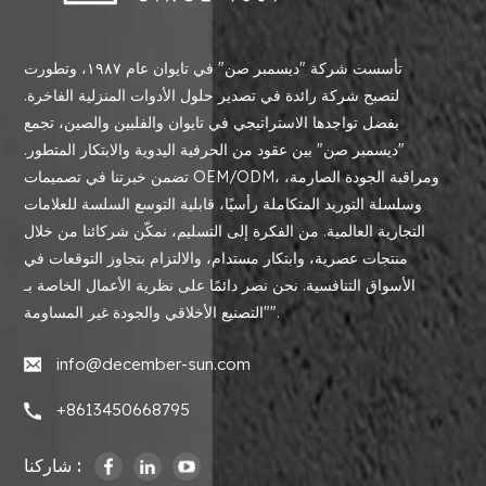
تأسست شركة "ديسمبر صن" في تايوان عام ١٩٨٧، وتطورت
لتصبح شركة رائدة في تصدير حلول الأدوات المنزلية الفاخرة.
بفضل تواجدها الاستراتيجي في تايوان والفلبين والصين، تجمع
"ديسمبر صن" بين عقود من الحرفية اليدوية والابتكار المتطور.
تضمن خبرتنا في تصميمات OEM/ODM، ومراقبة الجودة الصارمة،
وسلسلة التوريد المتكاملة رأسيًا، قابلية التوسع السلسة للعلامات
التجارية العالمية. من الفكرة إلى التسليم، نمكّن شركائنا من خلال
منتجات عصرية، وابتكار مستدام، والالتزام بتجاوز التوقعات في
الأسواق التنافسية. نحن نصر دائمًا على نظرية الأعمال الخاصة بـ
"التصنيع الأخلاقي والجودة غير المساومة".
info@december-sun.com
+8613450668795
شاركنا :