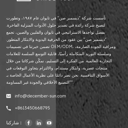
تأسست شركة "ديسمبر صن" في تايوان عام ١٩٨٧، وتطورت
لتصبح شركة رائدة في تصدير حلول الأدوات المنزلية الفاخرة.
بفضل تواجدها الاستراتيجي في تايوان والفلبين والصين، تجمع
"ديسمبر صن" بين عقود من الحرفية اليدوية والابتكار المتطور.
تضمن خبرتنا في تصميمات OEM/ODM، ومراقبة الجودة الصارمة،
وسلسلة التوريد المتكاملة رأسيًا، قابلية التوسع السلسة للعلامات
التجارية العالمية. من الفكرة إلى التسليم، نمكّن شركائنا من خلال
منتجات عصرية، وابتكار مستدام، والالتزام بتجاوز التوقعات في
الأسواق التنافسية. نحن نصر دائمًا على نظرية الأعمال الخاصة بـ
"التصنيع الأخلاقي والجودة غير المساومة".
info@december-sun.com
+8613450668795
شاركنا :