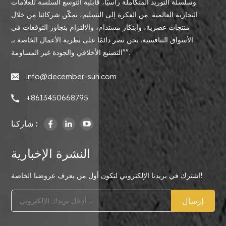
وسلسلة التوريد المتكاملة رأسيًا، قابلية التوسع السلسة للعلامات
التجارية العالمية. من الفكرة إلى التسليم، نمكّن شركائنا من خلال
منتجات عصرية، وابتكار مستدام، والالتزام بتجاوز التوقعات في
الأسواق التنافسية. نحن نصر دائمًا على نظرية الأعمال الخاصة بـ
"التصنيع الأخلاقي والجودة غير المساومة".
info@december-sun.com
+8613450668795
شاركنا :
النشرة الإخبارية
اشترك في بريدنا الإلكتروني لتكون أول من يعرف عروضنا الخاصة!
إرسال