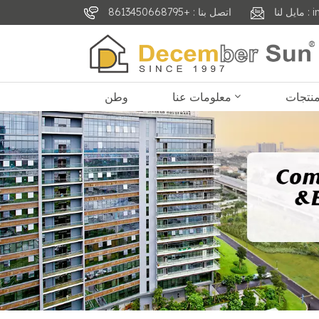
inf
اتصل بنا : +8613450668795
معلومات عنا
وطن