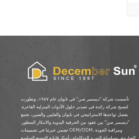
تأسست شركة "ديسمبر صن" في تايوان عام ١٩٨٧، وتطورت
لتصبح شركة رائدة في تصدير حلول الأدوات المنزلية الفاخرة.
بفضل تواجدها الاستراتيجي في تايوان والفلبين والصين، تجمع
"ديسمبر صن" بين عقود من الحرفية اليدوية والابتكار المتطور.
تضمن خبرتنا في تصميمات OEM/ODM، ومراقبة الجودة
الصارمة، وسلسلة التوريد المتكاملة رأسيًا، قابلية التوسع السلسة