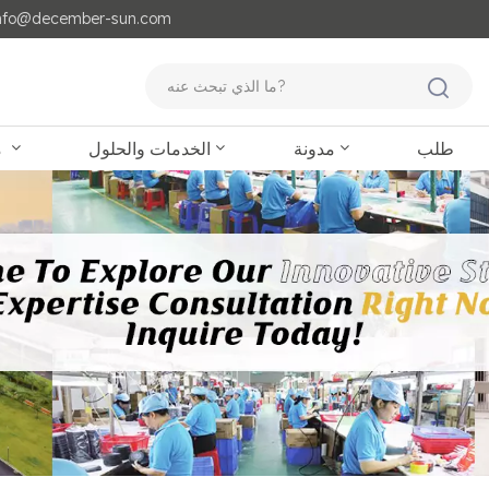
مايل لنا : o@december-sun.com
طلب
مدونة
الخدمات والحلول
منتجات