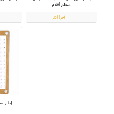
منظم أقلام
اقرأ أكثر
إطار ص