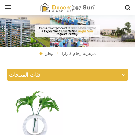
مزهرية رخام كارارا
وطن
فئات المنتجات