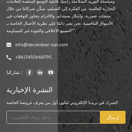
وسلسلة التوريد المتكاملة رأسيًا، قابلية التوسع السلسة للعلامات
التجارية العالمية. من الفكرة إلى التسليم، نمكّن شركائنا من خلال
منتجات عصرية، وابتكار مستدام، والالتزام بتجاوز التوقعات في
الأسواق التنافسية. نحن نصر دائمًا على نظرية الأعمال الخاصة بـ
"التصنيع الأخلاقي والجودة غير المساومة".
info@december-sun.com
+8613450668795
شاركنا :
النشرة الإخبارية
اشترك في بريدنا الإلكتروني لتكون أول من يعرف عروضنا الخاصة!
إرسال