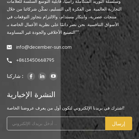
وسلسلة التوريد المتكاملة رأسيًا، قابلية التوسع السلسة للعلامات
التجارية العالمية. من الفكرة إلى التسليم، نمكّن شركائنا من خلال
منتجات عصرية، وابتكار مستدام، والالتزام بتجاوز التوقعات في
الأسواق التنافسية. نحن نصر دائمًا على نظرية الأعمال الخاصة بـ
"التصنيع الأخلاقي والجودة غير المساومة".
info@december-sun.com
+8613450668795
شاركنا :
النشرة الإخبارية
اشترك في بريدنا الإلكتروني لتكون أول من يعرف عروضنا الخاصة!
إرسال