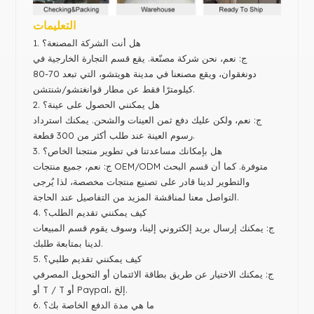
التعليمات
1. هل أنت الشركة المصنعة؟
ج: نعم، نحن شركة مصنّعة. يقع قسم التجارة الخارجية في
دونغقوان، ويقع مصنعنا في مدينة هويتشو، التي تبعد 70-80
كيلومترًا فقط عن مطار قوانغتشو/شنتشن.
2. هل يمكنني الحصول على عينة؟
ج: نعم، ولكن عليك دفع ثمن العينات والشحن. يمكنك استرداد
رسوم العينة عند طلب أكثر من 300 قطعة.
3. هل بإمكانك مساعدتنا في تطوير منتجنا الخاص؟
ج: نعم، جميع منتجات OEM/ODM متوفرة. كما أن قسم البحث
والتطوير لدينا قادر على تصنيع منتجات مخصصة، لذا يُرجى
التواصل معنا لمناقشة المزيد من التفاصيل عند الحاجة.
4. كيف يمكنني تقديم الطلب؟
ج: يمكنك إرسال بريد إلكتروني إلينا، وسوف يقوم قسم المبيعات
لدينا بمتابعة طلبك.
5. كيف يمكنني تقديم طلبي؟
ج: يمكنك الاختيار عن طريق بطاقة الائتمان أو التحويل المصرفي
أو T / T أو Paypal، إلخ.
6. ما هي مدة الدفع الخاصة بك؟