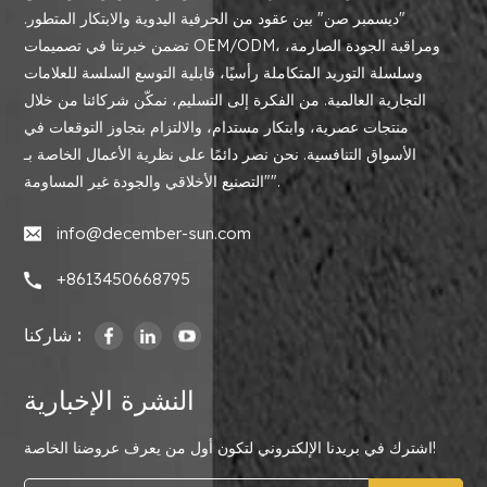
"ديسمبر صن" بين عقود من الحرفية اليدوية والابتكار المتطور.
تضمن خبرتنا في تصميمات OEM/ODM، ومراقبة الجودة الصارمة،
وسلسلة التوريد المتكاملة رأسيًا، قابلية التوسع السلسة للعلامات
التجارية العالمية. من الفكرة إلى التسليم، نمكّن شركائنا من خلال
منتجات عصرية، وابتكار مستدام، والالتزام بتجاوز التوقعات في
الأسواق التنافسية. نحن نصر دائمًا على نظرية الأعمال الخاصة بـ
"التصنيع الأخلاقي والجودة غير المساومة".
info@december-sun.com
+8613450668795
شاركنا :
النشرة الإخبارية
اشترك في بريدنا الإلكتروني لتكون أول من يعرف عروضنا الخاصة!