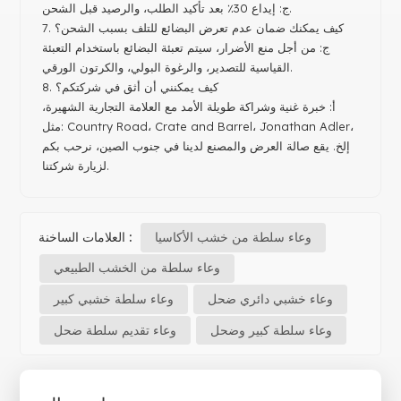
ج: إيداع 30٪ بعد تأكيد الطلب، والرصيد قبل الشحن.
7. كيف يمكنك ضمان عدم تعرض البضائع للتلف بسبب الشحن؟
ج: من أجل منع الأضرار، سيتم تعبئة البضائع باستخدام التعبئة
القياسية للتصدير، والرغوة البولي، والكرتون الورقي.
8. كيف يمكنني أن أثق في شركتكم؟
أ: خبرة غنية وشراكة طويلة الأمد مع العلامة التجارية الشهيرة،
مثل: Country Road، Crate and Barrel، Jonathan Adler،
إلخ. يقع صالة العرض والمصنع لدينا في جنوب الصين، نرحب بكم
لزيارة شركتنا.
وعاء سلطة من خشب الأكاسيا
العلامات الساخنة :
وعاء سلطة من الخشب الطبيعي
وعاء خشبي دائري ضحل
وعاء سلطة خشبي كبير
وعاء سلطة كبير وضحل
وعاء تقديم سلطة ضحل