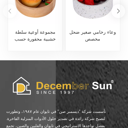
وعاء رخامي صغير ضحل
مجموعة أوعية سلطة
مخصص
خشبية محفورة حسب
الطلب
تأسست شركة "ديسمبر صن" في تايوان عام ١٩٨٧، وتطورت
لتصبح شركة رائدة في تصدير حلول الأدوات المنزلية الفاخرة.
بفضل تواجدها الاستراتيجي في تايوان والفلبين والصين، تجمع