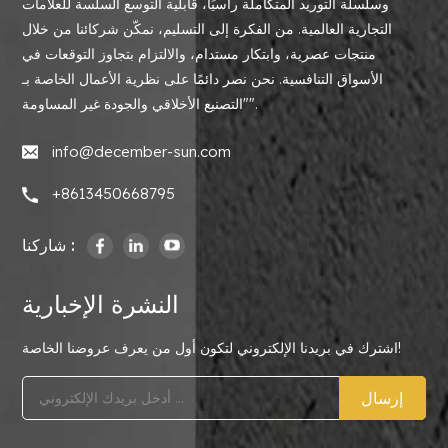
وسلسلة التوريد المتكاملة رأسيًا، قابلية التوسع السلسة للعلامات
التجارية العالمية. من الفكرة إلى التسليم، نمكّن شركائنا من خلال
منتجات عصرية، وابتكار مستدام، والالتزام بتجاوز التوقعات في
الأسواق التنافسية. نحن نصر دائمًا على نظرية الأعمال الخاصة بـ
"التصنيع الأخلاقي والجودة غير المساومة".
info@december-sun.com
+8613450668795
شاركنا :
النشرة الإخبارية
اشترك في بريدنا الإلكتروني لتكون أول من يعرف عروضنا الخاصة!
إرسال