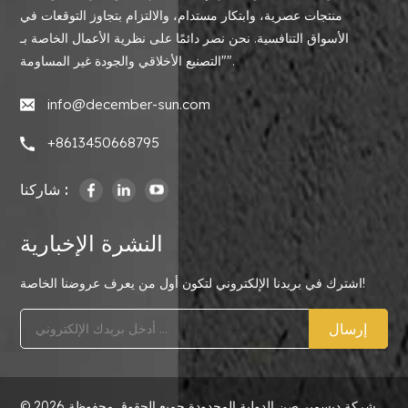
منتجات عصرية، وابتكار مستدام، والالتزام بتجاوز التوقعات في
الأسواق التنافسية. نحن نصر دائمًا على نظرية الأعمال الخاصة بـ
"التصنيع الأخلاقي والجودة غير المساومة".
info@december-sun.com
+8613450668795
شاركنا :
النشرة الإخبارية
اشترك في بريدنا الإلكتروني لتكون أول من يعرف عروضنا الخاصة!
إرسال
© 2026 شركة ديسمبر صن الدولية المحدودة جميع الحقوق محفوظة .