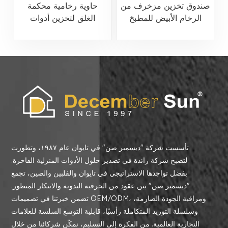
صندوق تخزين مزخرف من
حاوية رخامية محكمة
الرخام الأبيض للمطبخ
الغلق لتخزين أدوات
والمنزل
المطبخ والمنزل
تأسست شركة "ديسمبر صن" في تايوان عام ١٩٨٧، وتطورت
لتصبح شركة رائدة في تصدير حلول الأدوات المنزلية الفاخرة.
بفضل تواجدها الاستراتيجي في تايوان والفلبين والصين، تجمع
"ديسمبر صن" بين عقود من الحرفية اليدوية والابتكار المتطور.
تضمن خبرتنا في تصميمات OEM/ODM، ومراقبة الجودة الصارمة،
وسلسلة التوريد المتكاملة رأسيًا، قابلية التوسع السلسة للعلامات
التجارية العالمية. من الفكرة إلى التسليم، نمكّن شركائنا من خلال