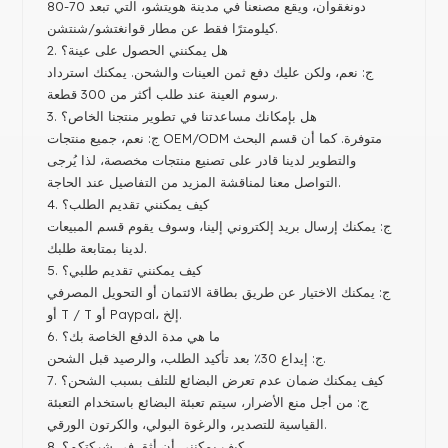
دونغقوان، ويقع مصنعنا في مدينة هويتشو، التي تبعد 70-80
كيلومترًا فقط عن مطار قوانغتشو/شنتشن.
2. هل يمكنني الحصول على عينة؟
ج: نعم، ولكن عليك دفع ثمن العينات والشحن. يمكنك استرداد
رسوم العينة عند طلب أكثر من 300 قطعة.
3. هل بإمكانك مساعدتنا في تطوير منتجنا الخاص؟
ج: نعم، جميع منتجات OEM/ODM متوفرة. كما أن قسم البحث
والتطوير لدينا قادر على تصنيع منتجات مخصصة، لذا يُرجى
التواصل معنا لمناقشة المزيد من التفاصيل عند الحاجة.
4. كيف يمكنني تقديم الطلب؟
ج: يمكنك إرسال بريد إلكتروني إلينا، وسوف يقوم قسم المبيعات
لدينا بمتابعة طلبك.
5. كيف يمكنني تقديم طلبي؟
ج: يمكنك الاختيار عن طريق بطاقة الائتمان أو التحويل المصرفي
أو T / T أو Paypal، إلخ.
6. ما هي مدة الدفع الخاصة بك؟
ج: إيداع 30٪ بعد تأكيد الطلب، والرصيد قبل الشحن.
7. كيف يمكنك ضمان عدم تعرض البضائع للتلف بسبب الشحن؟
ج: من أجل منع الأضرار، سيتم تعبئة البضائع باستخدام التعبئة
القياسية للتصدير، والرغوة البولي، والكرتون الورقي.
8. كيف يمكنني أن أثق في شركتكم؟