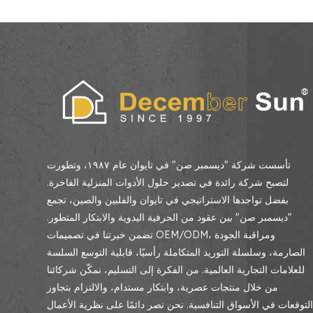
تأسست شركة "ديسمبر صن" في تايوان عام ١٩٨٧، وتطورت
لتصبح شركة رائدة في تصدير حلول الأدوات المنزلية الفاخرة.
بفضل تواجدها الاستراتيجي في تايوان والفلبين والصين، تجمع
"ديسمبر صن" بين عقود من الحرفية اليدوية والابتكار المتطور.
تضمن خبرتنا في تصميمات OEM/ODM، ومراقبة الجودة
الصارمة، وسلسلة التوريد المتكاملة رأسيًا، قابلية التوسع السلسة
للعلامات التجارية العالمية. من الفكرة إلى التسليم، نمكّن شركائنا
من خلال منتجات عصرية، وابتكار مستدام، والالتزام بتجاوز
لتوقعات في الأسواق التنافسية. نحن نصر دائمًا على نظرية الأعمال