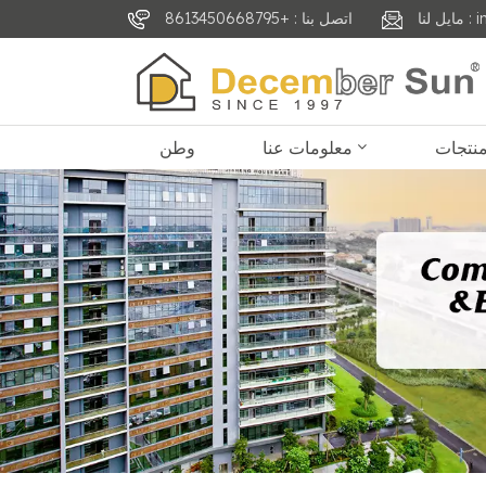
inf
اتصل بنا : +8613450668795
معلومات عنا
وطن