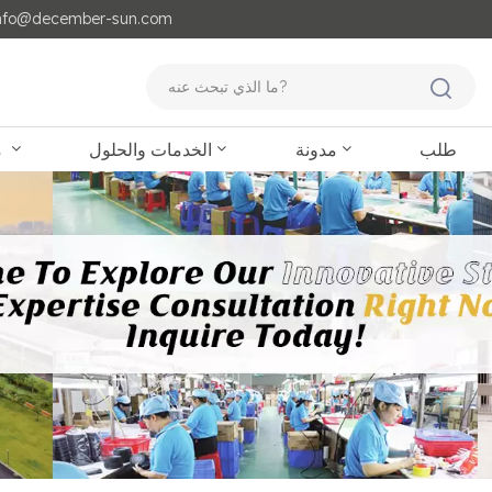
مايل لنا : o@december-sun.com
طلب
مدونة
الخدمات والحلول
منتجات