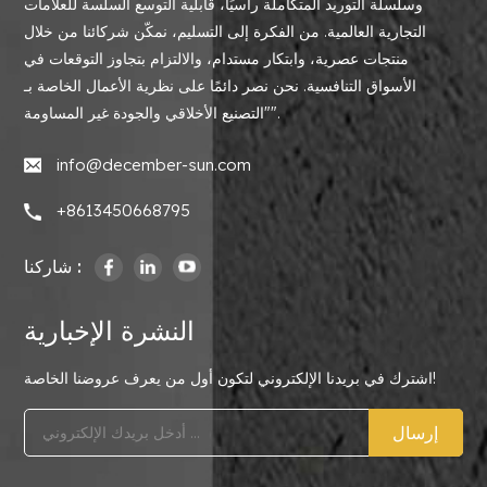
وسلسلة التوريد المتكاملة رأسيًا، قابلية التوسع السلسة للعلامات
التجارية العالمية. من الفكرة إلى التسليم، نمكّن شركائنا من خلال
منتجات عصرية، وابتكار مستدام، والالتزام بتجاوز التوقعات في
الأسواق التنافسية. نحن نصر دائمًا على نظرية الأعمال الخاصة بـ
"التصنيع الأخلاقي والجودة غير المساومة".
info@december-sun.com
+8613450668795
شاركنا :
النشرة الإخبارية
اشترك في بريدنا الإلكتروني لتكون أول من يعرف عروضنا الخاصة!
إرسال