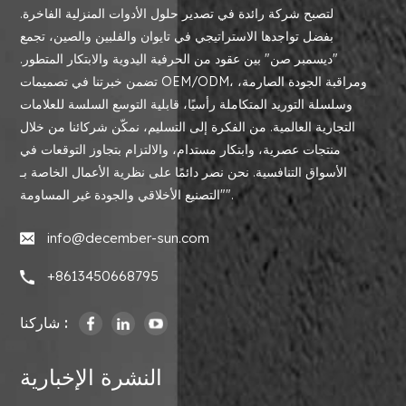
لتصبح شركة رائدة في تصدير حلول الأدوات المنزلية الفاخرة.
بفضل تواجدها الاستراتيجي في تايوان والفلبين والصين، تجمع
"ديسمبر صن" بين عقود من الحرفية اليدوية والابتكار المتطور.
تضمن خبرتنا في تصميمات OEM/ODM، ومراقبة الجودة الصارمة،
وسلسلة التوريد المتكاملة رأسيًا، قابلية التوسع السلسة للعلامات
التجارية العالمية. من الفكرة إلى التسليم، نمكّن شركائنا من خلال
منتجات عصرية، وابتكار مستدام، والالتزام بتجاوز التوقعات في
الأسواق التنافسية. نحن نصر دائمًا على نظرية الأعمال الخاصة بـ
"التصنيع الأخلاقي والجودة غير المساومة".
info@december-sun.com
+8613450668795
شاركنا :
النشرة الإخبارية