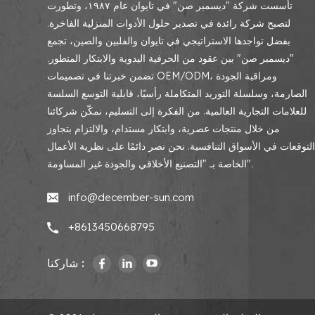
تأسست شركة "ديسمبر صن" في تايوان عام ١٩٨٧، وتطورت
لتصبح شركة رائدة في تصدير حلول الأدوات المنزلية الفاخرة.
بفضل تواجدها الاستراتيجي في تايوان والفلبين والصين، تجمع
"ديسمبر صن" بين عقود من الحرفية اليدوية والابتكار المتطور.
تضمن خبرتنا في تصميمات OEM/ODM، ومراقبة الجودة
الصارمة، وسلسلة التوريد المتكاملة رأسيًا، قابلية التوسع السلسة
للعلامات التجارية العالمية. من الفكرة إلى التسليم، نمكّن شركائنا
من خلال منتجات عصرية، وابتكار مستدام، والالتزام بتجاوز
لتوقعات في الأسواق التنافسية. نحن نصر دائمًا على نظرية الأعمال
الخاصة بـ "التصنيع الأخلاقي والجودة غير المساومة".
info@december-sun.com
+8613450668795
شاركنا :