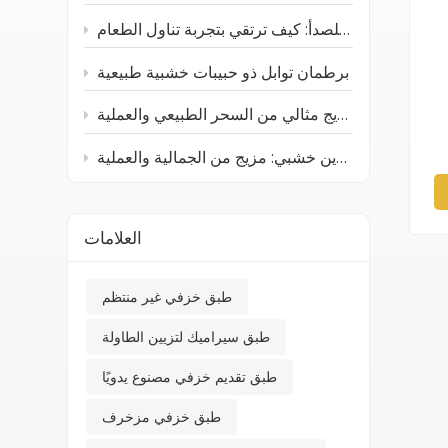
أدوات المائدة الخشبية والفولاذية المقاومة للصدأ: كيف ترتقي بتجربة تناول الطعام
برطمان توابل ذو حبيبات خشبية طبيعية
صينية خشبية من خشب الجوز الأسود: مزيج مثالي من السحر الطبيعي والعملية
صندوق تخزين خشبي: مزيج من الجمالية والعملية
العلامات
طبق خزفي غير منتظم
طبق سيراميك لتزيين الطاولة
طبق تقديم خزفي مصنوع يدويًا
طبق خزفي مزخرف