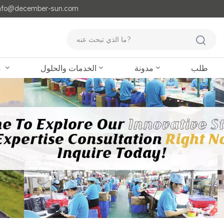
مايل لنا : o@december-sun.com
طلب
مدونة
الخدمات والحلول
منتجات