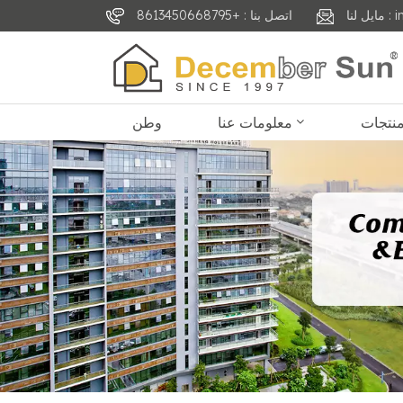
inf
اتصل بنا : +8613450668795
معلومات عنا
وطن