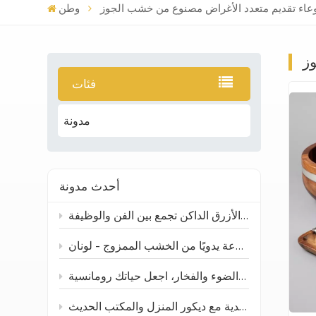
عاء تقديم متعدد الأغراض مصنوع من خشب الجوز
وطن
ز
فئات
مدونة
أحدث مدونة
ارتقِ بطاولتك ومساحتك: صينية تقديم سيراميكية غير منتظمة باللون الأزرق الداكن تجمع بين الفن والوظيفة
جرة توابل مصنوعة يدويًا من الخشب الممزوج - لونان
حوامل شموع خزفية: مزيج من الضوء والفخار، اجعل حياتك رومانسية
المزهرية الخزفية المصنوعة يدوياً: كيف تتناسب الحرف الصينية التقليدية مع ديكور المنزل والمكتب الحديث