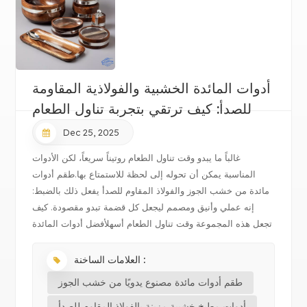
أدوات المائدة الخشبية والفولاذية المقاومة
للصدأ: كيف ترتقي بتجربة تناول الطعام
Dec 25, 2025
غالباً ما يبدو وقت تناول الطعام روتيناً سريعاً، لكن الأدوات
المناسبة يمكن أن تحوله إلى لحظة للاستمتاع بها.طقم أدوات
مائدة من خشب الجوز والفولاذ المقاوم للصدأ يفعل ذلك بالضبط:
إنه عملي وأنيق ومصمم ليجعل كل قضمة تبدو مقصودة. كيف
تجعل هذه المجموعة وقت تناول الطعام أسهلأفضل أدوات المائدة
عملية بقدر ما ت...
العلامات الساخنة :
طقم أدوات مائدة مصنوع يدويًا من خشب الجوز
أدوات مطبخ خشبية مزينة بالفولاذ المقاوم للصدأ