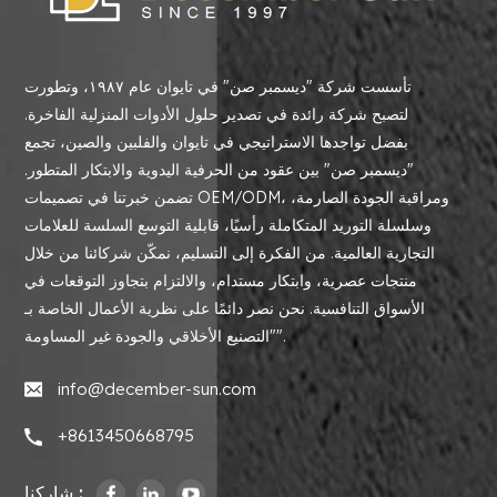
تأسست شركة "ديسمبر صن" في تايوان عام ١٩٨٧، وتطورت
لتصبح شركة رائدة في تصدير حلول الأدوات المنزلية الفاخرة.
بفضل تواجدها الاستراتيجي في تايوان والفلبين والصين، تجمع
"ديسمبر صن" بين عقود من الحرفية اليدوية والابتكار المتطور.
تضمن خبرتنا في تصميمات OEM/ODM، ومراقبة الجودة الصارمة،
وسلسلة التوريد المتكاملة رأسيًا، قابلية التوسع السلسة للعلامات
التجارية العالمية. من الفكرة إلى التسليم، نمكّن شركائنا من خلال
منتجات عصرية، وابتكار مستدام، والالتزام بتجاوز التوقعات في
الأسواق التنافسية. نحن نصر دائمًا على نظرية الأعمال الخاصة بـ
"التصنيع الأخلاقي والجودة غير المساومة".
info@december-sun.com
+8613450668795
شاركنا :