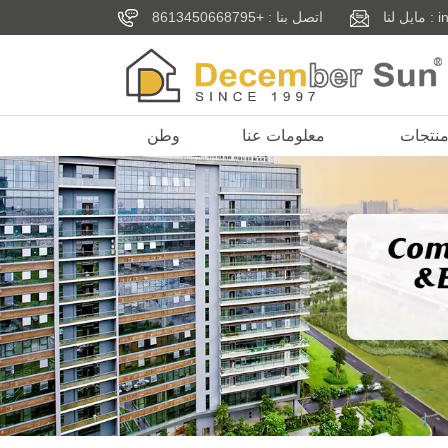
inf
اتصل بنا : +8613450668795
معلومات عنا
وطن