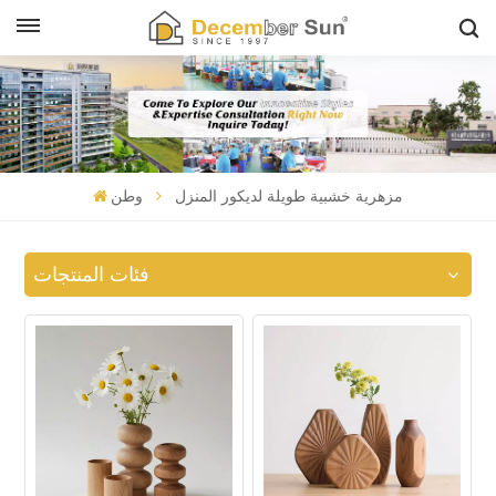
مزهرية خشبية طويلة لديكور المنزل
وطن
فئات المنتجات