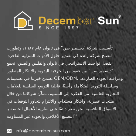
تأسست شركة "ديسمبر صن" في تايوان عام ١٩٨٧، وتطورت
لتصبح شركة رائدة في تصدير حلول الأدوات المنزلية الفاخرة.
بفضل تواجدها الاستراتيجي في تايوان والفلبين والصين، تجمع
"ديسمبر صن" بين عقود من الحرفية اليدوية والابتكار المتطور.
تضمن خبرتنا في تصميمات OEM/ODM، ومراقبة الجودة الصارمة،
وسلسلة التوريد المتكاملة رأسيًا، قابلية التوسع السلسة للعلامات
التجارية العالمية. من الفكرة إلى التسليم، نمكّن شركائنا من خلال
منتجات عصرية، وابتكار مستدام، والالتزام بتجاوز التوقعات في
الأسواق التنافسية. نحن نصر دائمًا على نظرية الأعمال الخاصة بـ
"التصنيع الأخلاقي والجودة غير المساومة".
info@december-sun.com