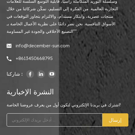
وسلسلة التوريد المتكاملة رأسيًا، قابلية التوسع السلسة للعلامات
التجارية العالمية. من الفكرة إلى التسليم، نمكّن شركائنا من خلال
منتجات عصرية، وابتكار مستدام، والالتزام بتجاوز التوقعات في
الأسواق التنافسية. نحن نصر دائمًا على نظرية الأعمال الخاصة بـ
"التصنيع الأخلاقي والجودة غير المساومة".
info@december-sun.com
+8613450668795
شاركنا :
النشرة الإخبارية
اشترك في بريدنا الإلكتروني لتكون أول من يعرف عروضنا الخاصة!
إرسال