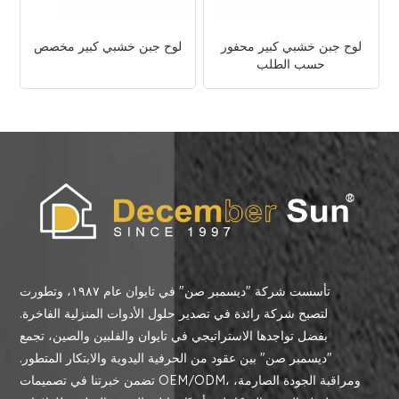
لوح جبن خشبي كبير محفور
لوح جبن خشبي كبير مخصص
حسب الطلب
تأسست شركة "ديسمبر صن" في تايوان عام ١٩٨٧، وتطورت
لتصبح شركة رائدة في تصدير حلول الأدوات المنزلية الفاخرة.
بفضل تواجدها الاستراتيجي في تايوان والفلبين والصين، تجمع
"ديسمبر صن" بين عقود من الحرفية اليدوية والابتكار المتطور.
تضمن خبرتنا في تصميمات OEM/ODM، ومراقبة الجودة الصارمة،