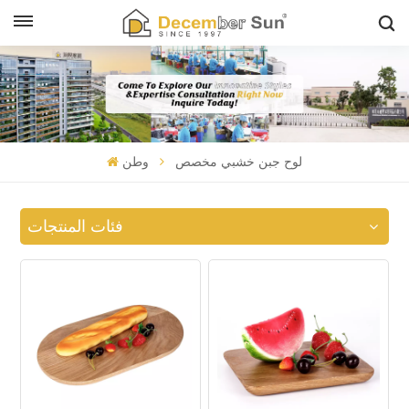
لوح جبن خشبي مخصص
وطن
فئات المنتجات