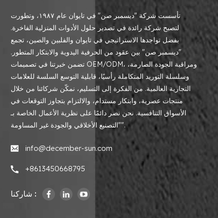
تأسست شركة "ديسمبر صن" في تايوان عام ١٩٨٧، وتطورت
لتصبح شركة رائدة في تصدير حلول الأدوات المنزلية الفاخرة.
بفضل تواجدها الاستراتيجي في تايوان والفلبين والصين، تجمع
"ديسمبر صن" بين عقود من الحرفية اليدوية والابتكار المتطور.
تضمن خبرتنا في تصميمات OEM/ODM، ومراقبة الجودة الصارمة،
وسلسلة التوريد المتكاملة رأسيًا، قابلية التوسع السلسة للعلامات
التجارية العالمية. من الفكرة إلى التسليم، نمكّن شركائنا من خلال
منتجات عصرية، وابتكار مستدام، والالتزام بتجاوز التوقعات في
الأسواق التنافسية. نحن نصر دائمًا على نظرية الأعمال الخاصة بـ
"التصنيع الأخلاقي والجودة غير المساومة".
info@december-sun.com
+8613450668795
شاركنا :