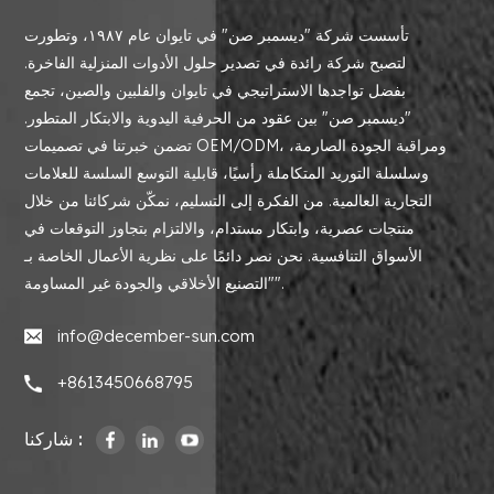
تأسست شركة "ديسمبر صن" في تايوان عام ١٩٨٧، وتطورت
لتصبح شركة رائدة في تصدير حلول الأدوات المنزلية الفاخرة.
بفضل تواجدها الاستراتيجي في تايوان والفلبين والصين، تجمع
"ديسمبر صن" بين عقود من الحرفية اليدوية والابتكار المتطور.
تضمن خبرتنا في تصميمات OEM/ODM، ومراقبة الجودة الصارمة،
وسلسلة التوريد المتكاملة رأسيًا، قابلية التوسع السلسة للعلامات
التجارية العالمية. من الفكرة إلى التسليم، نمكّن شركائنا من خلال
منتجات عصرية، وابتكار مستدام، والالتزام بتجاوز التوقعات في
الأسواق التنافسية. نحن نصر دائمًا على نظرية الأعمال الخاصة بـ
"التصنيع الأخلاقي والجودة غير المساومة".
info@december-sun.com
+8613450668795
شاركنا :