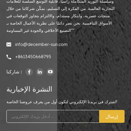
وسلسلة التوريد المتكاملة رأسيًا، قابلية التوسع السلسة للعلامات
التجارية العالمية. من الفكرة إلى التسليم، نمكّن شركائنا من خلال
منتجات عصرية، وابتكار مستدام، والالتزام بتجاوز التوقعات في
الأسواق التنافسية. نحن نصر دائمًا على نظرية الأعمال الخاصة بـ
"التصنيع الأخلاقي والجودة غير المساومة".
info@december-sun.com
+8613450668795
شاركنا :
النشرة الإخبارية
اشترك في بريدنا الإلكتروني لتكون أول من يعرف عروضنا الخاصة!
إرسال