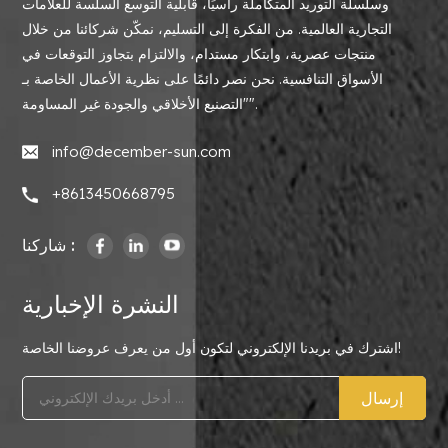
وسلسلة التوريد المتكاملة رأسيًا، قابلية التوسع السلسة للعلامات
التجارية العالمية. من الفكرة إلى التسليم، نمكّن شركائنا من خلال
منتجات عصرية، وابتكار مستدام، والالتزام بتجاوز التوقعات في
الأسواق التنافسية. نحن نصر دائمًا على نظرية الأعمال الخاصة بـ
"التصنيع الأخلاقي والجودة غير المساومة".
info@december-sun.com
+8613450668795
شاركنا :
النشرة الإخبارية
اشترك في بريدنا الإلكتروني لتكون أول من يعرف عروضنا الخاصة!
إرسال