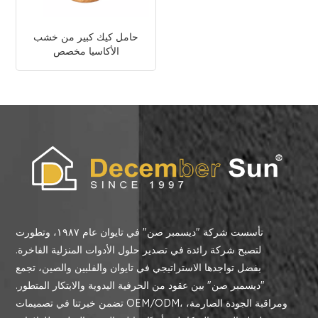
حامل كيك كبير من خشب
الأكاسيا مخصص
تأسست شركة "ديسمبر صن" في تايوان عام ١٩٨٧، وتطورت
لتصبح شركة رائدة في تصدير حلول الأدوات المنزلية الفاخرة.
بفضل تواجدها الاستراتيجي في تايوان والفلبين والصين، تجمع
"ديسمبر صن" بين عقود من الحرفية اليدوية والابتكار المتطور.
تضمن خبرتنا في تصميمات OEM/ODM، ومراقبة الجودة الصارمة،