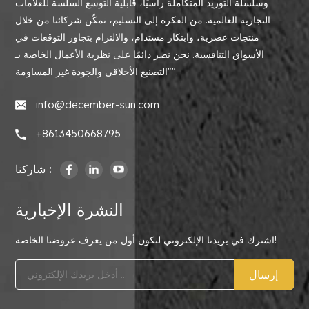
وسلسلة التوريد المتكاملة رأسيًا، قابلية التوسع السلسة للعلامات
التجارية العالمية. من الفكرة إلى التسليم، نمكّن شركائنا من خلال
منتجات عصرية، وابتكار مستدام، والالتزام بتجاوز التوقعات في
الأسواق التنافسية. نحن نصر دائمًا على نظرية الأعمال الخاصة بـ
"التصنيع الأخلاقي والجودة غير المساومة".
info@december-sun.com
+8613450668795
شاركنا :
النشرة الإخبارية
اشترك في بريدنا الإلكتروني لتكون أول من يعرف عروضنا الخاصة!
إرسال