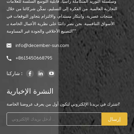
وسلسلة التوريد المتكاملة رأسيًا، قابلية التوسع السلسة للعلامات
التجارية العالمية. من الفكرة إلى التسليم، نمكّن شركائنا من خلال
منتجات عصرية، وابتكار مستدام، والالتزام بتجاوز التوقعات في
الأسواق التنافسية. نحن نصر دائمًا على نظرية الأعمال الخاصة بـ
"التصنيع الأخلاقي والجودة غير المساومة".
info@december-sun.com
+8613450668795
شاركنا :
النشرة الإخبارية
اشترك في بريدنا الإلكتروني لتكون أول من يعرف عروضنا الخاصة!
إرسال