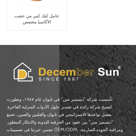
حامل كيك كبير من خشب
الأكاسيا مخصص
تأسست شركة "ديسمبر صن" في تايوان عام ١٩٨٧، وتطورت
لتصبح شركة رائدة في تصدير حلول الأدوات المنزلية الفاخرة.
بفضل تواجدها الاستراتيجي في تايوان والفلبين والصين، تجمع
"ديسمبر صن" بين عقود من الحرفية اليدوية والابتكار المتطور.
تضمن خبرتنا في تصميمات OEM/ODM، ومراقبة الجودة الصارمة،