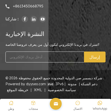
+8613450668795
شاركنا :
النشرة الإخبارية
اشترك في بريدنا الإلكتروني لتكون أول من يعرف عروضنا الخاصة!
إرسال
© 2026 شركة ديسمبر صن الدولية المحدودة جميع الحقوق محفوظة .
مدونة
IPv6 دعم الشبكة |
|
Powered by dyyseo.com
سياسة الخصوصية
XML
خريطة الموقع
|
|
WhatsApp
الاتصال
منتجات
وطن