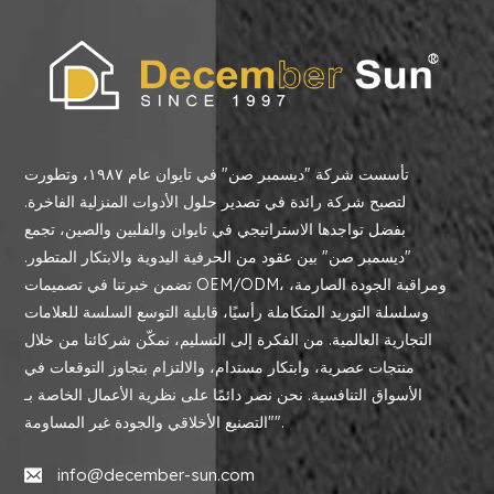
تأسست شركة "ديسمبر صن" في تايوان عام ١٩٨٧، وتطورت
لتصبح شركة رائدة في تصدير حلول الأدوات المنزلية الفاخرة.
بفضل تواجدها الاستراتيجي في تايوان والفلبين والصين، تجمع
"ديسمبر صن" بين عقود من الحرفية اليدوية والابتكار المتطور.
تضمن خبرتنا في تصميمات OEM/ODM، ومراقبة الجودة الصارمة،
وسلسلة التوريد المتكاملة رأسيًا، قابلية التوسع السلسة للعلامات
التجارية العالمية. من الفكرة إلى التسليم، نمكّن شركائنا من خلال
منتجات عصرية، وابتكار مستدام، والالتزام بتجاوز التوقعات في
الأسواق التنافسية. نحن نصر دائمًا على نظرية الأعمال الخاصة بـ
"التصنيع الأخلاقي والجودة غير المساومة".
info@december-sun.com