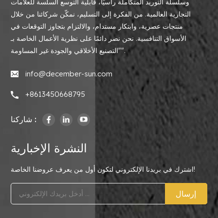
وسلسلة التوريد المتكاملة رأسيًا، قابلية التوسع السلسة للعلامات
التجارية العالمية. من الفكرة إلى التسليم، نمكّن شركائنا من خلال
منتجات عصرية، وابتكار مستدام، والالتزام بتجاوز التوقعات في
الأسواق التنافسية. نحن نصر دائمًا على نظرية الأعمال الخاصة بـ
"التصنيع الأخلاقي والجودة غير المساومة".
info@december-sun.com
+8613450668795
شاركنا :
النشرة الإخبارية
اشترك في بريدنا الإلكتروني لتكون أول من يعرف عروضنا الخاصة!
إرسال