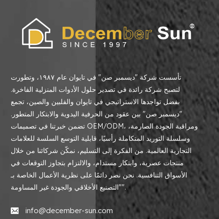
تأسست شركة "ديسمبر صن" في تايوان عام ١٩٨٧، وتطورت
لتصبح شركة رائدة في تصدير حلول الأدوات المنزلية الفاخرة.
بفضل تواجدها الاستراتيجي في تايوان والفلبين والصين، تجمع
"ديسمبر صن" بين عقود من الحرفية اليدوية والابتكار المتطور.
تضمن خبرتنا في تصميمات OEM/ODM، ومراقبة الجودة الصارمة،
وسلسلة التوريد المتكاملة رأسيًا، قابلية التوسع السلسة للعلامات
التجارية العالمية. من الفكرة إلى التسليم، نمكّن شركائنا من خلال
منتجات عصرية، وابتكار مستدام، والالتزام بتجاوز التوقعات في
الأسواق التنافسية. نحن نصر دائمًا على نظرية الأعمال الخاصة بـ
"التصنيع الأخلاقي والجودة غير المساومة".
info@december-sun.com