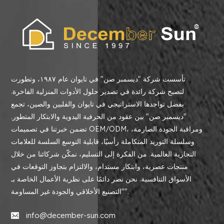
تأسست شركة "ديسمبر صن" في تايوان عام ١٩٨٧، وتطورت
لتصبح شركة رائدة في تصدير حلول الأدوات المنزلية الفاخرة.
بفضل تواجدها الاستراتيجي في تايوان والفلبين والصين، تجمع
"ديسمبر صن" بين عقود من الحرفية اليدوية والابتكار المتطور.
تضمن خبرتنا في تصميمات OEM/ODM، ومراقبة الجودة الصارمة،
وسلسلة التوريد المتكاملة رأسيًا، قابلية التوسع السلسة للعلامات
التجارية العالمية. من الفكرة إلى التسليم، نمكّن شركائنا من خلال
منتجات عصرية، وابتكار مستدام، والالتزام بتجاوز التوقعات في
الأسواق التنافسية. نحن نصر دائمًا على نظرية الأعمال الخاصة بـ
"التصنيع الأخلاقي والجودة غير المساومة".
info@december-sun.com