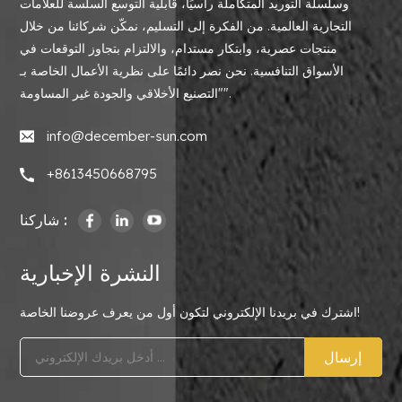
وسلسلة التوريد المتكاملة رأسيًا، قابلية التوسع السلسة للعلامات
التجارية العالمية. من الفكرة إلى التسليم، نمكّن شركائنا من خلال
منتجات عصرية، وابتكار مستدام، والالتزام بتجاوز التوقعات في
الأسواق التنافسية. نحن نصر دائمًا على نظرية الأعمال الخاصة بـ
"التصنيع الأخلاقي والجودة غير المساومة".
info@december-sun.com
+8613450668795
شاركنا :
النشرة الإخبارية
اشترك في بريدنا الإلكتروني لتكون أول من يعرف عروضنا الخاصة!
إرسال