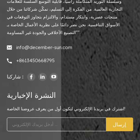
وسلسلة التوريد المتكاملة رأسيًا، قابلية التوسع السلسة للعلامات
التجارية العالمية. من الفكرة إلى التسليم، نمكّن شركائنا من خلال
منتجات عصرية، وابتكار مستدام، والالتزام بتجاوز التوقعات في
الأسواق التنافسية. نحن نصر دائمًا على نظرية الأعمال الخاصة بـ
"التصنيع الأخلاقي والجودة غير المساومة".
info@december-sun.com
+8613450668795
شاركنا :
النشرة الإخبارية
اشترك في بريدنا الإلكتروني لتكون أول من يعرف عروضنا الخاصة!
إرسال