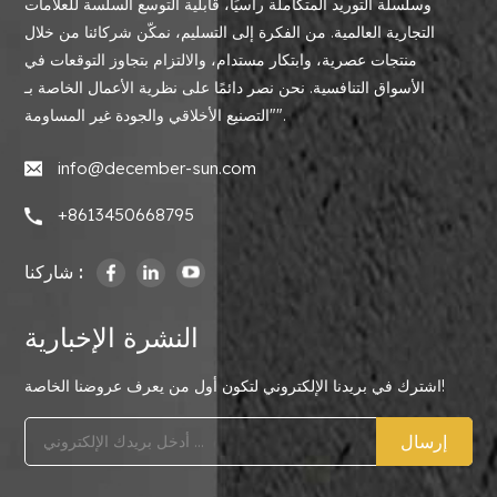
وسلسلة التوريد المتكاملة رأسيًا، قابلية التوسع السلسة للعلامات
التجارية العالمية. من الفكرة إلى التسليم، نمكّن شركائنا من خلال
منتجات عصرية، وابتكار مستدام، والالتزام بتجاوز التوقعات في
الأسواق التنافسية. نحن نصر دائمًا على نظرية الأعمال الخاصة بـ
"التصنيع الأخلاقي والجودة غير المساومة".
info@december-sun.com
+8613450668795
شاركنا :
النشرة الإخبارية
اشترك في بريدنا الإلكتروني لتكون أول من يعرف عروضنا الخاصة!
إرسال