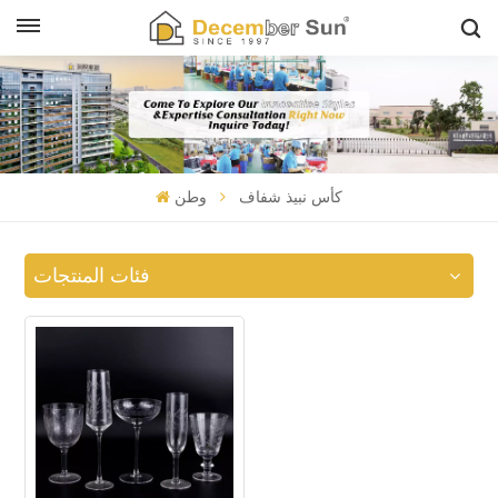
كأس نبيذ شفاف
وطن
فئات المنتجات