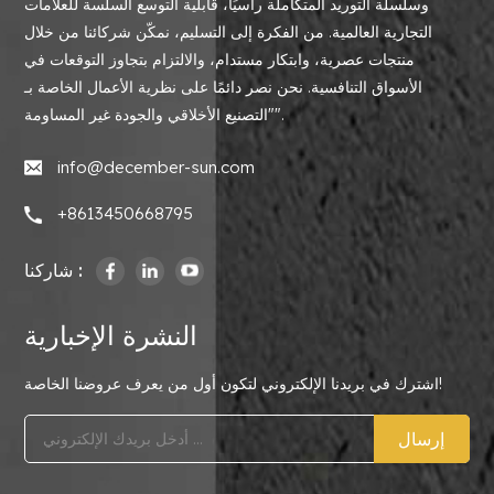
وسلسلة التوريد المتكاملة رأسيًا، قابلية التوسع السلسة للعلامات
التجارية العالمية. من الفكرة إلى التسليم، نمكّن شركائنا من خلال
منتجات عصرية، وابتكار مستدام، والالتزام بتجاوز التوقعات في
الأسواق التنافسية. نحن نصر دائمًا على نظرية الأعمال الخاصة بـ
"التصنيع الأخلاقي والجودة غير المساومة".
info@december-sun.com
+8613450668795
شاركنا :
النشرة الإخبارية
اشترك في بريدنا الإلكتروني لتكون أول من يعرف عروضنا الخاصة!
إرسال