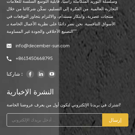
وسلسلة التوريد المتكاملة رأسيًا، قابلية التوسع السلسة للعلامات
التجارية العالمية. من الفكرة إلى التسليم، نمكّن شركائنا من خلال
منتجات عصرية، وابتكار مستدام، والالتزام بتجاوز التوقعات في
الأسواق التنافسية. نحن نصر دائمًا على نظرية الأعمال الخاصة بـ
"التصنيع الأخلاقي والجودة غير المساومة".
info@december-sun.com
+8613450668795
شاركنا :
النشرة الإخبارية
اشترك في بريدنا الإلكتروني لتكون أول من يعرف عروضنا الخاصة!
إرسال