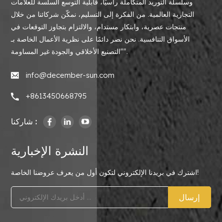
وسلسلة التوريد المتكاملة رأسيًا، قابلية التوسع السلسة للعلامات
التجارية العالمية. من الفكرة إلى التسليم، نمكّن شركائنا من خلال
منتجات عصرية، وابتكار مستدام، والالتزام بتجاوز التوقعات في
الأسواق التنافسية. نحن نصر دائمًا على نظرية الأعمال الخاصة بـ
"التصنيع الأخلاقي والجودة غير المساومة".
info@december-sun.com
+8613450668795
شاركنا :
النشرة الإخبارية
اشترك في بريدنا الإلكتروني لتكون أول من يعرف عروضنا الخاصة!
إرسال