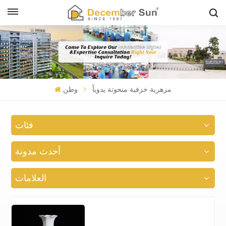
مزهرية خزفية منحوتة يدوياً
وطن
فئات
أحدث مدونة
العلامات