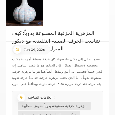
المزهرية الخزفية المصنوعة يدوياً: كيف
تتناسب الحرف الصينية التقليدية مع ديكور
المنزل والمكتب الحديث
Jan 09, 2026
عندما تدخل إلى مكان ما، سواء كان غرفة معيشة أو ردهة مكتب
مخصصة لاستقبال العملاء، فإن الديكور هو ما يلفت انتباهك. إنه
ليس جميلاً فحسب، بل أنيق ومذهل أيضاً.هذا هو لنا مزهرية خزفية
مصنوعة يدوياً 1. ما الذي يجعلنا مزهرية خزفية جذاب؟ حرفة تدوم:
يتم حرقه عند درجة حرارة 1300 درجة مئوية، ويحافظ على اللون
بش...
العلامات الساخنة :
مزهرية خزفية مصنوعة يدوياً بنقوش سحابية
ديكور سيراميك شرقي عصري بسيط