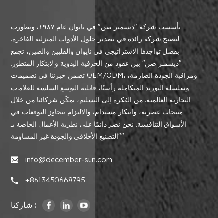
تأسست شركة "ديسمبر صن" في تايوان عام ١٩٨٧، وتطورت
لتصبح شركة رائدة في تصدير حلول الأدوات المنزلية الفاخرة.
بفضل تواجدها الاستراتيجي في تايوان والفلبين والصين، تجمع
"ديسمبر صن" بين عقود من الحرفية اليدوية والابتكار المتطور.
تضمن خبرتنا في تصميمات OEM/ODM، ومراقبة الجودة الصارمة،
وسلسلة التوريد المتكاملة رأسيًا، قابلية التوسع السلسة للعلامات
التجارية العالمية. من الفكرة إلى التسليم، نمكّن شركائنا من خلال
منتجات عصرية، وابتكار مستدام، والالتزام بتجاوز التوقعات في
الأسواق التنافسية. نحن نصر دائمًا على نظرية الأعمال الخاصة بـ
"التصنيع الأخلاقي والجودة غير المساومة".
info@december-sun.com
+8613450668795
شاركنا :