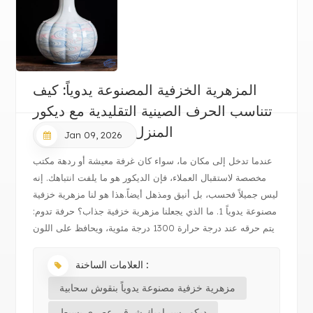
المزهرية الخزفية المصنوعة يدوياً: كيف
تتناسب الحرف الصينية التقليدية مع ديكور
المنزل والمكتب الحديث
Jan 09, 2026
عندما تدخل إلى مكان ما، سواء كان غرفة معيشة أو ردهة مكتب
مخصصة لاستقبال العملاء، فإن الديكور هو ما يلفت انتباهك. إنه
ليس جميلاً فحسب، بل أنيق ومذهل أيضاً.هذا هو لنا مزهرية خزفية
مصنوعة يدوياً 1. ما الذي يجعلنا مزهرية خزفية جذاب؟ حرفة تدوم:
يتم حرقه عند درجة حرارة 1300 درجة مئوية، ويحافظ على اللون
بش...
العلامات الساخنة :
مزهرية خزفية مصنوعة يدوياً بنقوش سحابية
ديكور سيراميك شرقي عصري بسيط