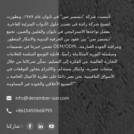
تأسست شركة "ديسمبر صن" في تايوان عام ١٩٨٧، وتطورت
لتصبح شركة رائدة في تصدير حلول الأدوات المنزلية الفاخرة.
بفضل تواجدها الاستراتيجي في تايوان والفلبين والصين، تجمع
"ديسمبر صن" بين عقود من الحرفية اليدوية والابتكار المتطور.
تضمن خبرتنا في تصميمات OEM/ODM، ومراقبة الجودة الصارمة،
وسلسلة التوريد المتكاملة رأسيًا، قابلية التوسع السلسة للعلامات
التجارية العالمية. من الفكرة إلى التسليم، نمكّن شركائنا من خلال
منتجات عصرية، وابتكار مستدام، والالتزام بتجاوز التوقعات في
الأسواق التنافسية. نحن نصر دائمًا على نظرية الأعمال الخاصة بـ
"التصنيع الأخلاقي والجودة غير المساومة".
info@december-sun.com
+8613450668795
شاركنا :