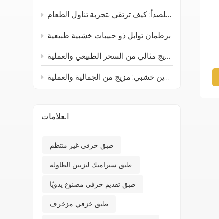
أدوات المائدة الخشبية والفولاذية المقاومة للصدأ: كيف ترتقي بتجربة تناول الطعام
برطمان توابل ذو حبيبات خشبية طبيعية
صينية خشبية من خشب الجوز الأسود: مزيج مثالي من السحر الطبيعي والعملية
صندوق تخزين خشبي: مزيج من الجمالية والعملية
العلامات
طبق خزفي غير منتظم
طبق سيراميك لتزيين الطاولة
طبق تقديم خزفي مصنوع يدويًا
طبق خزفي مزخرف