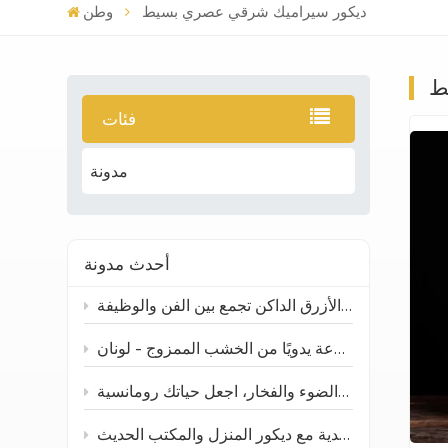
ديكور سيراميك شرقي عصري بسيط
وطن
ط
فئات
مدونة
أحدث مدونة
ارتقِ بطاولتك ومساحتك: صينية تقديم سيراميكية غير منتظمة باللون الأزرق الداكن تجمع بين الفن والوظيفة
جرة توابل مصنوعة يدويًا من الخشب الممزوج - لونان
حوامل شموع خزفية: مزيج من الضوء والفخار، اجعل حياتك رومانسية
المزهرية الخزفية المصنوعة يدوياً: كيف تتناسب الحرف الصينية التقليدية مع ديكور المنزل والمكتب الحديث