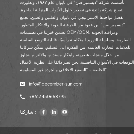
تأسست شركة "ديسمبر صن" في تايوان عام ١٩٨٧، وتطورت
لتصبح شركة رائدة في تصدير حلول الأدوات المنزلية الفاخرة.
بفضل تواجدها الاستراتيجي في تايوان والفلبين والصين، تجمع
"ديسمبر صن" بين عقود من الحرفية اليدوية والابتكار المتطور.
تضمن خبرتنا في تصميمات OEM/ODM، ومراقبة الجودة
الصارمة، وسلسلة التوريد المتكاملة رأسيًا، قابلية التوسع السلسة
للعلامات التجارية العالمية. من الفكرة إلى التسليم، نمكّن شركائنا
من خلال منتجات عصرية، وابتكار مستدام، والالتزام بتجاوز
لتوقعات في الأسواق التنافسية. نحن نصر دائمًا على نظرية الأعمال
الخاصة بـ "التصنيع الأخلاقي والجودة غير المساومة".
info@december-sun.com
+8613450668795
شاركنا :