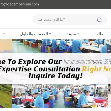
مايل لنا : o@december-sun.com
طلب
مدونة
الخدمات والحلول
منتجات