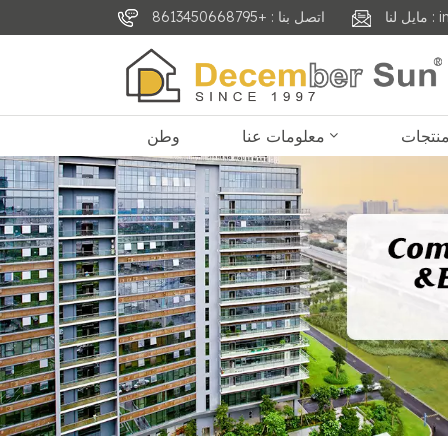
inf
اتصل بنا : +8613450668795
معلومات عنا
وطن