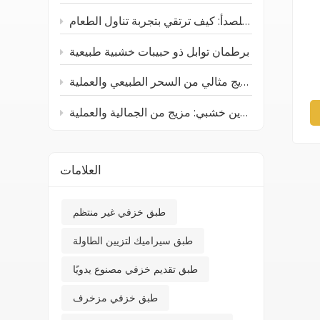
أدوات المائدة الخشبية والفولاذية المقاومة للصدأ: كيف ترتقي بتجربة تناول الطعام
برطمان توابل ذو حبيبات خشبية طبيعية
صينية خشبية من خشب الجوز الأسود: مزيج مثالي من السحر الطبيعي والعملية
صندوق تخزين خشبي: مزيج من الجمالية والعملية
العلامات
طبق خزفي غير منتظم
طبق سيراميك لتزيين الطاولة
طبق تقديم خزفي مصنوع يدويًا
طبق خزفي مزخرف