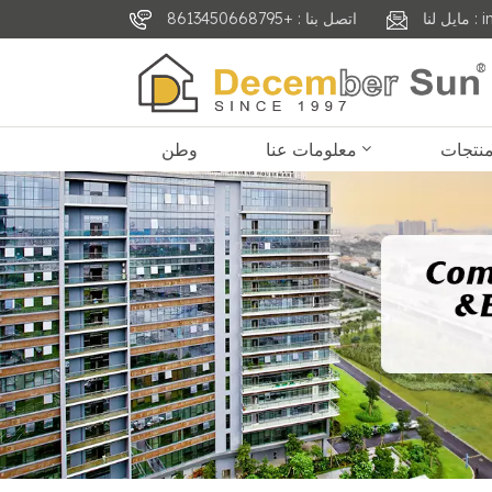
inf
اتصل بنا : +8613450668795
معلومات عنا
وطن