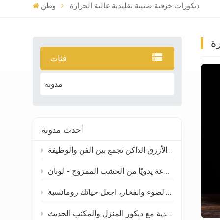
ديكورات خزفية صينية تقليدية عالية الحرارة
وطن
رة
فئات
مدونة
أحدث مدونة
ارتقِ بطاولتك ومساحتك: صينية تقديم سيراميكية غير منتظمة باللون الأزرق الداكن تجمع بين الفن والوظيفة
جرة توابل مصنوعة يدويًا من الخشب الممزوج - لونان
حوامل شموع خزفية: مزيج من الضوء والفخار، اجعل حياتك رومانسية
المزهرية الخزفية المصنوعة يدوياً: كيف تتناسب الحرف الصينية التقليدية مع ديكور المنزل والمكتب الحديث