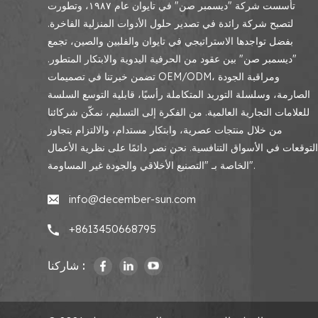
تأسست شركة "ديسمبر صن" في تايوان عام ١٩٨٧، وتطورت
لتصبح شركة رائدة في تصدير حلول الأدوات المنزلية الفاخرة.
بفضل تواجدها الاستراتيجي في تايوان والفلبين والصين، تجمع
"ديسمبر صن" بين عقود من الحرفية اليدوية والابتكار المتطور.
تضمن خبرتنا في تصميمات OEM/ODM، ومراقبة الجودة
الصارمة، وسلسلة التوريد المتكاملة رأسيًا، قابلية التوسع السلسة
للعلامات التجارية العالمية. من الفكرة إلى التسليم، نمكّن شركائنا
من خلال منتجات عصرية، وابتكار مستدام، والالتزام بتجاوز
لتوقعات في الأسواق التنافسية. نحن نصر دائمًا على نظرية الأعمال
الخاصة بـ "التصنيع الأخلاقي والجودة غير المساومة".
info@december-sun.com
+8613450668795
شاركنا :